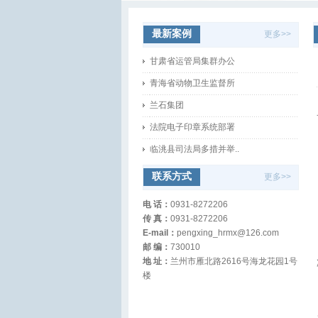
甘肃省委组织部
最新案例
甘肃省宣传部
更多>>
甘肃省运管局集群办公
青海省动物卫生监督所
兰石集团
法院电子印章系统部署
临洮县司法局多措并举..
中央转移支付资金财务..
联系方式
更多>>
地井智能井盖安装
电 话：
0931-8272206
甘肃省委组织部
传 真：
0931-8272206
甘肃省宣传部
E-mail：
pengxing_hrmx@126.com
邮 编：
730010
甘肃省运管局集群办公
地 址：
兰州市雁北路2616号海龙花园1号
楼
青海省动物卫生监督所
兰石集团