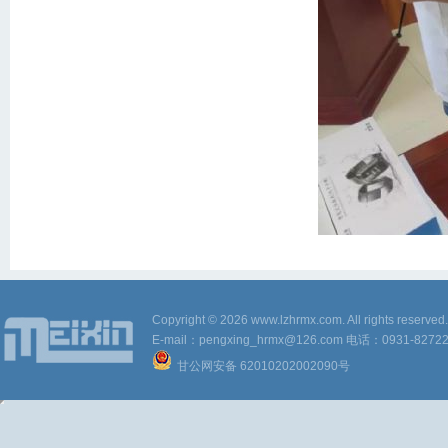
Copyright © 2026 www.lzhrmx.com. All rig
E-mail：pengxing_hrmx@126.com 电话：0931-827
甘公网安备 62010202002090号