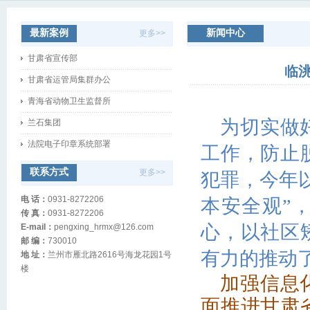
地井智能井盖安装
甘肃省委组织部
最新案例
新闻中心
更多>>
甘肃省宣传部
临
甘肃省运管局集群办公
青海省动物卫生监督所
兰石集团
为切实做
法院电子印章系统部署
工作，防止
临洮县司法局多措并举..
联系方式
更多>>
犯罪，今年
中央转移支付资金财务..
电 话：
0931-8272206
本安全观”
地井智能井盖安装
传 真：
0931-8272206
甘肃省委组织部
心，以社区
E-mail：
pengxing_hrmx@126.com
邮 编：
730010
甘肃省宣传部
有力的推动
地 址：
兰州市雁北路2616号海龙花园1号
甘肃省运管局集群办公
楼
加强信息
青海省动物卫生监督所
面推进甘肃